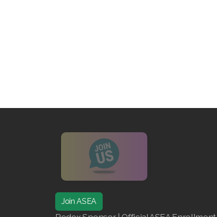
Join ASEA
Redox Sponsor | Official ASEA Enrollment