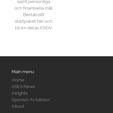
samt personliga
och finansiella mål.
Beställ ditt
startpaket här och
bli en del av ASEA!
Main menu
Home
ASEA News
Insights
Sponsor AI Advisor
About