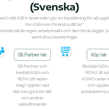
(Svenska)
ed i mitt ASEA-team eller gör en beställning för att upp
hur ASEA kan förändra ditt liv!*
roende på din egen arbetsinsats och den tid du lägger p
samt dina investeringar.
Bli Partner här
Köp här
Bli Partner och
Beställ ASEA
beställ ASEA och
RENU 28 s
RENU 28 redan
KUND redan 
idag! Upplev vad
och upple
det kan göra för ditt
produkterna sj
och andras
välbefinnande