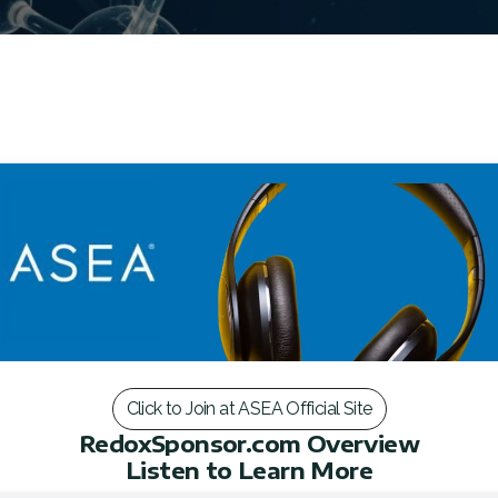
Click to Join at ASEA Official Site
RedoxSponsor.com Overview
Listen to Learn More