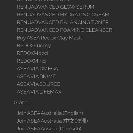
RENUADVANCED GLOW SERUM
RENUADVANCED HYDRATING CREAM
RENUADVANCED BALANCING TONER
RENUADVANCED FOAMING CLEANSER
Buy ASEA Redox Clay Mask
REDOXEnergy
REDOXMood
REDOXMind
ASEA VIA OMEGA
ASEA VIA BIOME
ASEA VIA SOURCE
ASEA VIA LIFEMAX
Global
Join ASEA Australia (English)
Join ASEA Australia (中文(澳洲)
Join ASEA Austria (Deutsch)