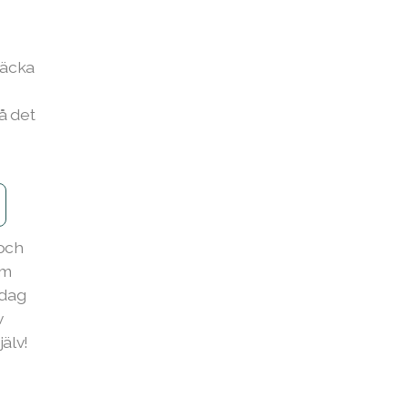
täcka
å det
 och
om
idag
v
älv!