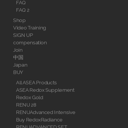
FAQ
FAQ 2
Shop
Video Training
SIGN UP
compensation
Join
中国
Japan
BUY
All ASEA Products
ASEA Redox Supplement
Redox Gold
RENU 28
RENUAdvanced Intensive
Buy RedoxRadiance
RENUADVANCED SET