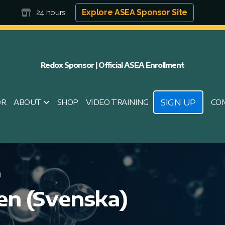
Explore ASEA Sponsor Site
24 hours
Redox Sponsor | Official ASEA Enrollment
SIGN UP
OR
ABOUT
SHOP
VIDEO TRAINING
CO
)
en (Svenska)