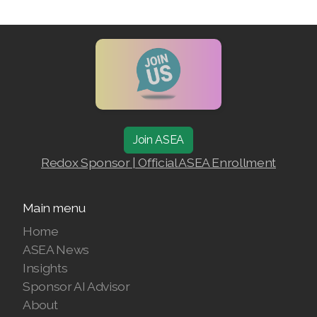
Join ASEA Finland (Suomi)
Join ASEA France (Français)
Join ASEA Germany (Deutsch)
Join ASEA Hong Kong (English)
Join ASEA
Join ASEA Hong Kong (中文)
Redox Sponsor | Official ASEA Enrollment
Join ASEA Hungary (Magyar)
Join ASEA Indonesia
Main menu
Home
Join ASEA Ireland (English)
ASEA News
Join ASEA Italy (Italiano)
Insights
Sponsor AI Advisor
Join ASEA Malaysia (Bahasa Malaysia)
About