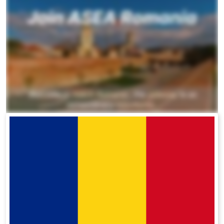
All ASEA Products
ASEA Redox Supplement
Redox Gold
RENU 28
RENUAdvanced Intensive
Buy RedoxRadiance
RENUADVANCED SET
RENUADVANCED GLOW SERUM
RENUADVANCED HYDRATING CREAM
RENUADVANCED BALANCING TONER