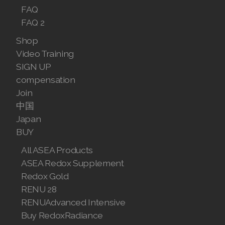
Join ASEA Malaysia (English)
FAQ
FAQ 2
Join ASEA Malaysia (中文)
Shop
Join ASEA Mexico (Español)
Video Training
SIGN UP
Join ASEA Netherlands (Nederlands)
compensation
Join
Join ASEA New Zealand (English)
中国
Japan
Join ASEA Norway (Norsk)
BUY
Join ASEA Philippines (English)
All ASEA Products
ASEA Redox Supplement
Join ASEA Poland (English)
Redox Gold
Join ASEA Portugal (Português)
RENU 28
RENUAdvanced Intensive
Join ASEA Romania (Română)
Buy RedoxRadiance