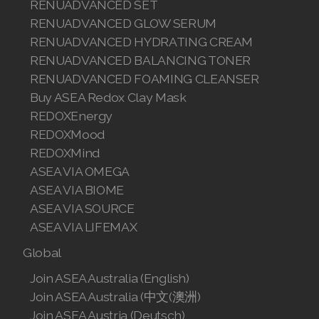
RENUADVANCED SET
Join ASEA Singapore (English)
RENUADVANCED GLOW SERUM
Join ASEA Slovakia (Slovenský)
RENUADVANCED HYDRATING CREAM
RENUADVANCED BALANCING TONER
Join ASEA Slovenia (Slovenščina)
RENUADVANCED FOAMING CLEANSER
Buy ASEA Redox Clay Mask
Join ASEA Spain (Español)
REDOXEnergy
Join ASEA Sweden (Svenska)
REDOXMood
REDOXMind
Join ASEA Switzerland (Deutsch)
ASEA VIA OMEGA
ASEA VIA BIOME
Join ASEA Switzerland (Français)
ASEA VIA SOURCE
Join ASEA Taiwan (中文)
ASEA VIA LIFEMAX
Global
Join ASEA Thailand (ไทย)
Join ASEA Australia (English)
Join ASEA United Kingdom (English)
Join ASEA Australia (中文(澳洲)
Join ASEA Austria (Deutsch)