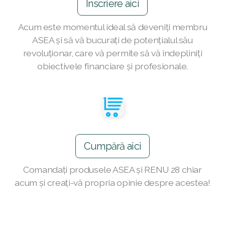
Înscriere aici
Join ASEA Australia (English)
Acum este momentul ideal să deveniți membru
Join ASEA Australia (中文(澳洲)
ASEA și să vă bucurați de potențialul său
revoluționar, care vă permite să vă îndepliniți
Join ASEA Austria (Deutsch)
obiectivele financiare și profesionale.
Join ASEA Belgium (Français)
Join ASEA Belgium (Nederlands)
Join ASEA Canada (English)
Cumpără aici
Join ASEA Canada (Français)
Comandați produsele ASEA și RENU 28 chiar
JOIN ASEA Croatia (Hrvatski)
acum și creați-vă propria opinie despre acestea!
Join ASEA Czech Republic (Čeština)
Join ASEA Denmark (Dansk)